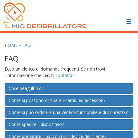
Toggl
navig
HOME
» FAQ
FAQ
Ecco un elenco di domande frequenti. Se non trovi
l'informazione che cerchi
contattaci
!
Chi è Seagull H.c.?
Come si possono ordinare ricambi ed accessori?
Come si può ordinare una verifica funzionale e di sicurezza?
Come spedire il dispositivo?
Come preparare il pacco con il device del cliente?